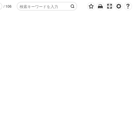
/
106