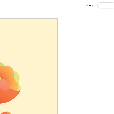
ページ
：